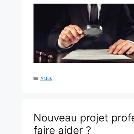
Catégories
Actus
Nouveau projet prof
faire aider ?