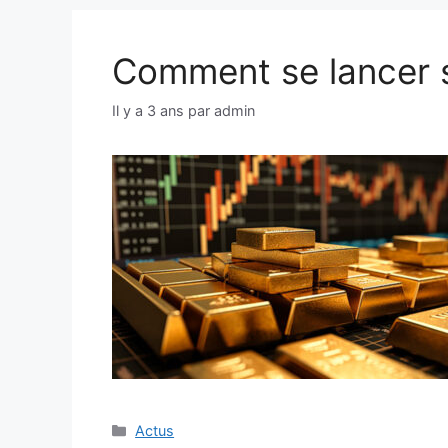
Comment se lancer su
Il y a 3 ans
par
admin
Catégories
Actus