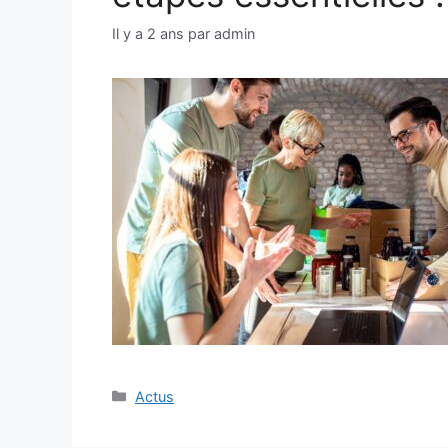
Il y a 2 ans
par
admin
Catégories
Actus