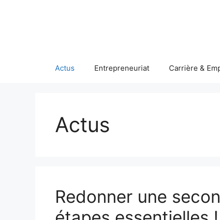
Aller
au
contenu
Actus
Entrepreneuriat
Carrière & Emp
Actus
Redonner une second
étapes essentielles !