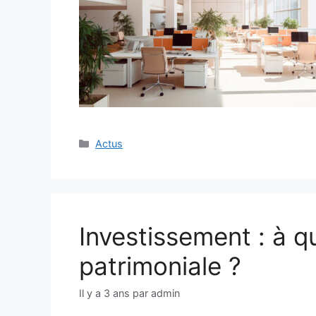
Catégories
Actus
Investissement : à q
patrimoniale ?
Il y a 3 ans
par
admin