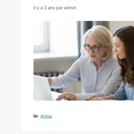
Il y a 3 ans
par
admin
Catégories
Actus