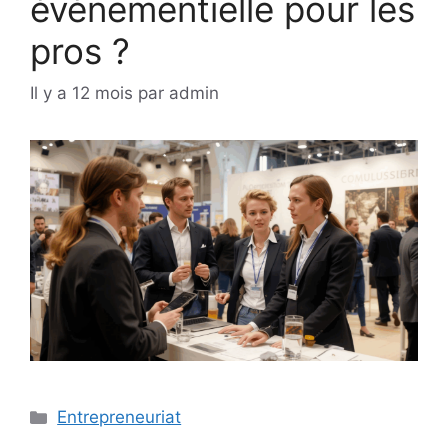
événementielle pour les
pros ?
Il y a 12 mois
par
admin
Catégories
Entrepreneuriat