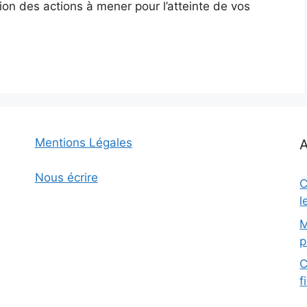
tion des actions à mener pour l’atteinte de vos
Mentions Légales
A
Nous écrire
C
l
M
p
C
f