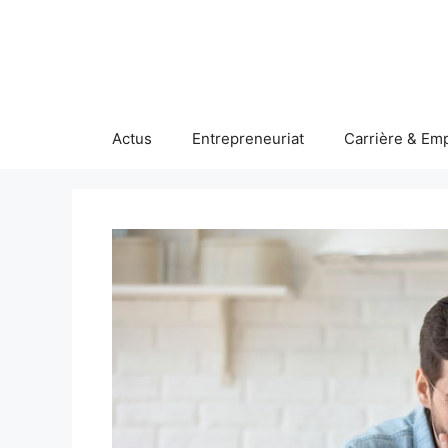
Aller
au
contenu
Actus
Entrepreneuriat
Carrière & Emp