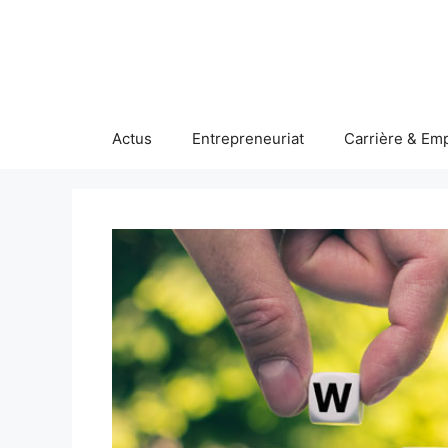
Aller
au
contenu
Actus
Entrepreneuriat
Carrière & Emp