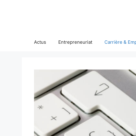
Aller
au
contenu
Actus
Entrepreneuriat
Carrière & Emp