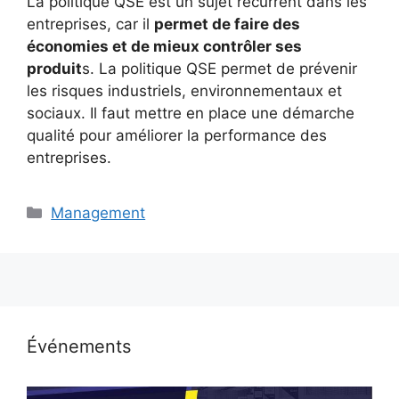
La politique QSE est un sujet récurrent dans les
entreprises, car il
permet de faire des
économies et de mieux contrôler ses
produit
s. La politique QSE permet de prévenir
les risques industriels, environnementaux et
sociaux. Il faut mettre en place une démarche
qualité pour améliorer la performance des
entreprises.
Catégories
Management
Événements