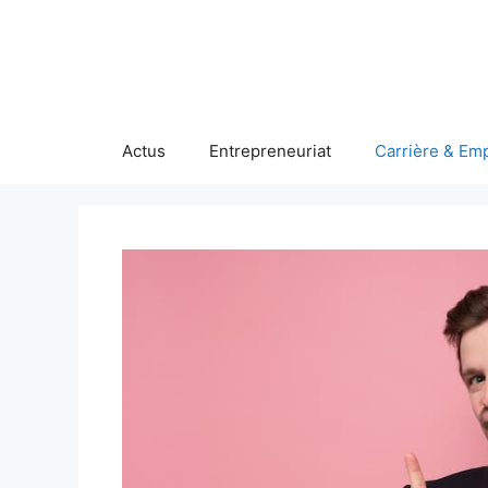
Aller
au
contenu
Actus
Entrepreneuriat
Carrière & Emp