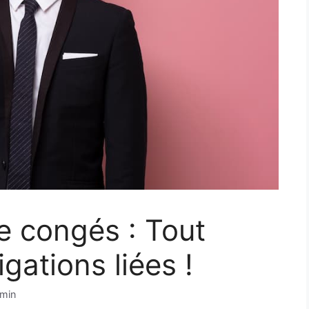
de congés : Tout
igations liées !
min